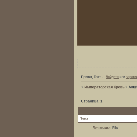
Привет, Гость!
Войдите
или
зареги
»
Императорская Кровь
»
Акц
Страница:
1
Тема
Лентяюшки
Filip